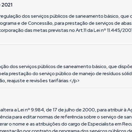
e 2021
regulação dos serviços públicos de saneamento básico, que 
Programa e de Concessão, para prestação de serviços de aba
orporação das metas previstas no Art.11 da Lei nº 11.445/200
lação dos serviços públicos de saneamento básico, que dispõ
pela prestação do serviço público de manejo de resíduos sóli
, reajuste e revisões tarifárias.</p>
ltera a Lei nº 9.984, de 17 de julho de 2000, para atribuir à 
ia para editar normas de referência sobre o serviço de sa
erar o nome e as atribuições do cargo de Especialista em Recu
r a prestação por contrato de programa dos serviços públicos d