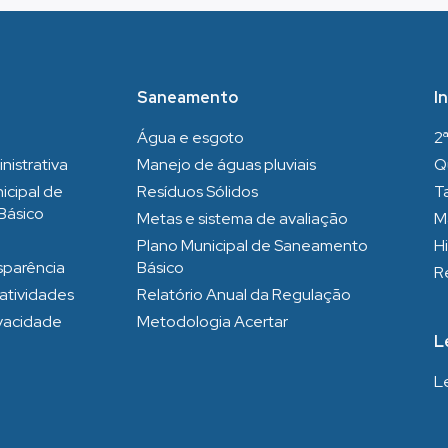
Saneamento
I
Água e esgoto
2ª
nistrativa
Manejo de águas pluviais
Q
icipal de
Resíduos Sólidos
Ta
Básico
Metas e sistema de avaliação
Ma
Plano Municipal de Saneamento
H
nsparência
Básico
R
 atividades
Relatório Anual da Regulação
ivacidade
Metodologia Acertar
L
L