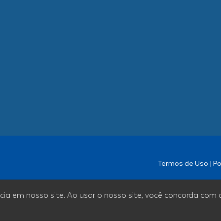
Termos de Uso
|
Po
cia em nosso site. Ao usar o nosso site, você concorda com 