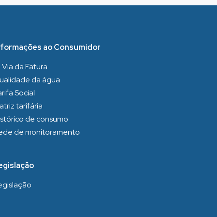
nformações ao Consumidor
 Via da Fatura
ualidade da água
rifa Social
triz tarifária
istórico de consumo
ede de monitoramento
egislação
egislação